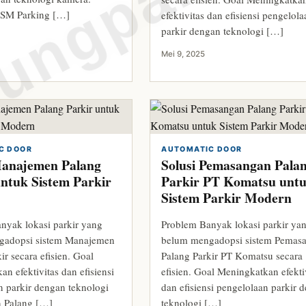
ungparkin
MSM Parking […]
efektivitas dan efisiensi pengelol
parkir dengan teknologi […]
Mei 9, 2025
C DOOR
AUTOMATIC DOOR
Manajemen Palang
Solusi Pemasangan Pala
untuk Sistem Parkir
Parkir PT Komatsu unt
Sistem Parkir Modern
nyak lokasi parkir yang
Problem Banyak lokasi parkir ya
gadopsi sistem Manajemen
belum mengadopsi sistem Pemas
ir secara efisien. Goal
Palang Parkir PT Komatsu secara
n efektivitas dan efisiensi
efisien. Goal Meningkatkan efekti
n parkir dengan teknologi
dan efisiensi pengelolaan parkir 
 Palang […]
teknologi […]