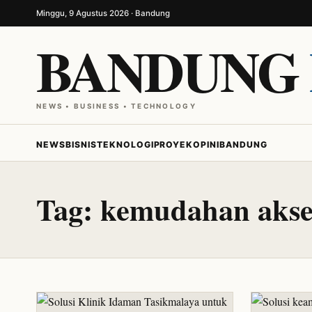
Minggu, 9 Agustus 2026 · Bandung
BANDUNG
NEWS • BUSINESS • TECHNOLOGY
NEWS
BISNIS
TEKNOLOGI
PROYEK
OPINI
BANDUNG
Tag:
kemudahan akse