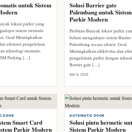
tomatis untuk Sistem
Solusi Barrier gate
Modern
Palembang untuk Sistem
Parkir Modern
nyak lokasi parkir yang
adopsi sistem otomatis
Problem Banyak lokasi parkir ya
sien. Goal Meningkatkan
belum mengadopsi sistem Barrier
 dan efisiensi pengelolaan
Palembang secara efisien. Goal
an teknologi otomatis.
Meningkatkan efektivitas dan efis
MSM Parking […]
pengelolaan parkir dengan teknol
Barrier gate […]
Mei 9, 2025
C DOOR
AUTOMATIC DOOR
sistem Smart Card
Solusi pintu hermetic un
istem Parkir Modern
Sistem Parkir Modern