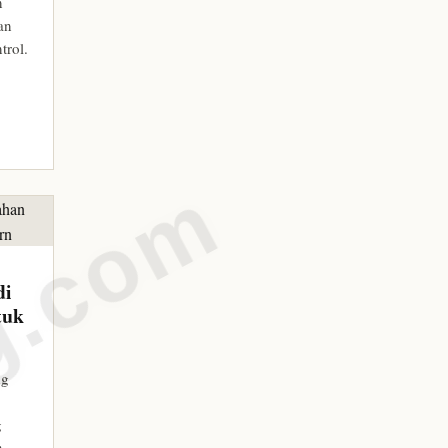
n
aan
trol.
di
tuk
ng
g
n