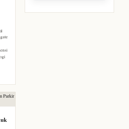
ng
 gate
iensi
ogi
tuk