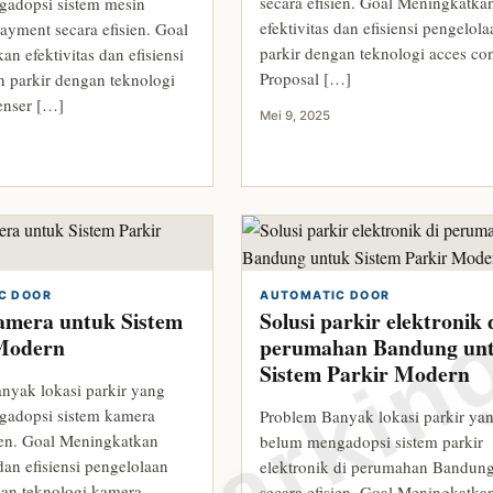
secara efisien. Goal Meningkatka
adopsi sistem mesin
efektivitas dan efisiensi pengelol
ayment secara efisien. Goal
parkir dengan teknologi acces con
n efektivitas dan efisiensi
Proposal […]
n parkir dengan teknologi
enser […]
Mei 9, 2025
C DOOR
AUTOMATIC DOOR
kamera untuk Sistem
Solusi parkir elektronik 
Modern
perumahan Bandung un
Sistem Parkir Modern
nyak lokasi parkir yang
adopsi sistem kamera
Problem Banyak lokasi parkir ya
sien. Goal Meningkatkan
belum mengadopsi sistem parkir
 dan efisiensi pengelolaan
elektronik di perumahan Bandun
gan teknologi kamera.
secara efisien. Goal Meningkatka