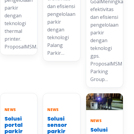
GoalMeningkatkan
dan efisiensi
parkir
efektivitas
pengelolaan
dengan
dan efisiensi
parkir
teknologi
pengelolaan
dengan
thermal
parkir
teknologi
printer.
dengan
Palang
ProposalMSM…
teknologi
Parkir…
gps.
ProposalMSM
Parking
Group…
NEWS
NEWS
Solusi
Solusi
NEWS
portal
sensor
Solusi
parkir
parkir