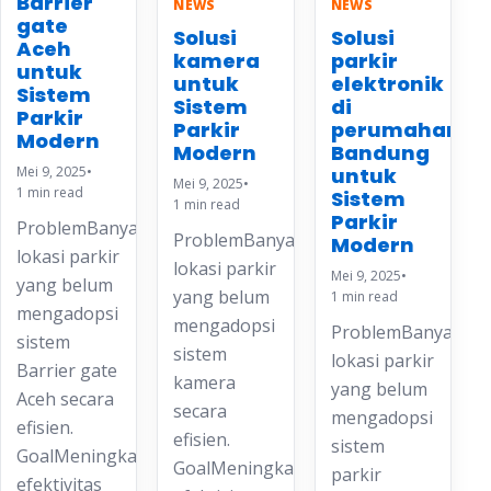
Barrier
NEWS
NEWS
gate
Solusi
Solusi
Aceh
kamera
parkir
untuk
untuk
elektronik
Sistem
Sistem
di
Parkir
Parkir
perumahan
Modern
Modern
Bandung
Mei 9, 2025
•
untuk
Mei 9, 2025
•
1 min read
Sistem
1 min read
Parkir
ProblemBanyak
ProblemBanyak
Modern
lokasi parkir
lokasi parkir
Mei 9, 2025
•
yang belum
yang belum
1 min read
mengadopsi
mengadopsi
ProblemBanyak
sistem
sistem
lokasi parkir
Barrier gate
kamera
yang belum
Aceh secara
secara
mengadopsi
efisien.
efisien.
sistem
GoalMeningkatkan
GoalMeningkatkan
parkir
efektivitas