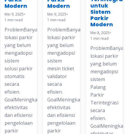
untuk
Modern
Modern
Sistem
Mei 9, 2025
•
Mei 9, 2025
•
Parkir
1 min read
1 min read
Modern
ProblemBanyak
ProblemBanyak
Mei 8, 2025
•
lokasi parkir
lokasi parkir
1 min read
yang belum
yang belum
ProblemBanyak
mengadopsi
mengadopsi
lokasi parkir
sistem
sistem
yang belum
solusi parkir
mesin ticket
mengadopsi
otomatis
validator
sistem
secara
secara
Palang
efisien.
efisien.
Parkir
GoalMeningkatkan
GoalMeningkatkan
Terintegrasi
efektivitas
efektivitas
secara
dan efisiensi
dan efisiensi
efisien.
pengelolaan
pengelolaan
GoalMeningkatkan
parkir
parkir
efektivitas