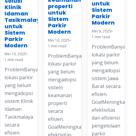
Solusi
untuk
properti
Klinik
Sistem
untuk
Idaman
Parkir
Sistem
Tasikmalaya
Modern
Parkir
untuk
Modern
Mei 9, 2025
•
Sistem
1 min read
Parkir
Mei 10, 2025
•
Modern
ProblemBanyak
1 min read
Mei 10, 2025
•
lokasi parkir
ProblemBanyak
1 min read
yang belum
lokasi parkir
ProblemBanyak
mengadopsi
yang belum
lokasi parkir
sistem Jawa
mengadopsi
yang belum
Barat secara
sistem
mengadopsi
efisien.
keamanan
sistem Klinik
GoalMeningkatkan
properti
Idaman
efektivitas
secara
Tasikmalaya
dan efisiensi
efisien.
secara
pengelolaan
GoalMeningkatkan
efisien.
parkir
efektivitas