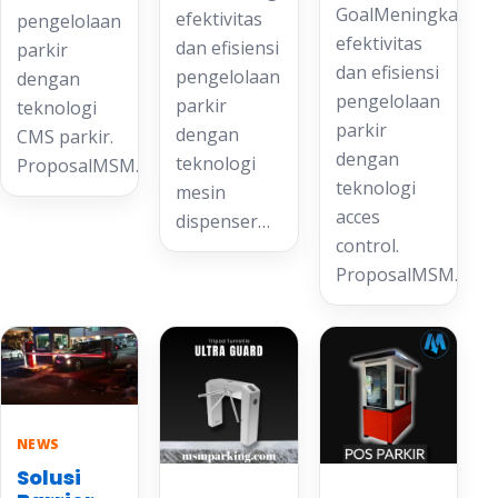
GoalMeningkatkan
efektivitas
pengelolaan
efektivitas
dan efisiensi
parkir
dan efisiensi
pengelolaan
dengan
pengelolaan
parkir
teknologi
parkir
dengan
CMS parkir.
dengan
teknologi
ProposalMSM…
teknologi
mesin
acces
dispenser…
control.
ProposalMSM…
NEWS
Solusi