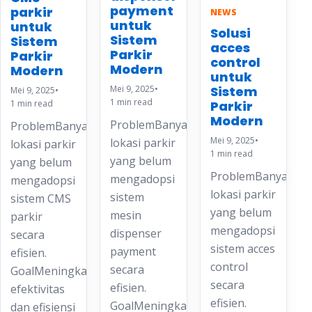
payment
parkir
NEWS
untuk
untuk
Solusi
Sistem
Sistem
acces
Parkir
Parkir
control
Modern
Modern
untuk
Mei 9, 2025
•
Sistem
Mei 9, 2025
•
1 min read
Parkir
1 min read
Modern
ProblemBanyak
ProblemBanyak
Mei 9, 2025
•
lokasi parkir
lokasi parkir
1 min read
yang belum
yang belum
ProblemBanyak
mengadopsi
mengadopsi
lokasi parkir
sistem
sistem CMS
yang belum
mesin
parkir
mengadopsi
dispenser
secara
sistem acces
payment
efisien.
control
secara
GoalMeningkatkan
secara
efisien.
efektivitas
efisien.
GoalMeningkatkan
dan efisiensi