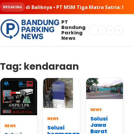
ga Matra Satria: Dinamika Pelaksanaan Kerja Sama di Lap
BREAKING
PT
Bandung
Search
Parking
News
Tag:
kendaraan
NEWS
Solusi
NEWS
Jawa
NEWS
Solusi
Barat
keamanan