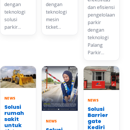
dengan
dengan
dan efisiensi
teknologi
teknologi
pengelolaan
solusi
mesin
parkir
parkir…
ticket…
dengan
teknologi
Palang
Parkir…
NEWS
NEWS
Solusi
Solusi
rumah
Barrier
sakit
gate
NEWS
untuk
Kediri
Solusi