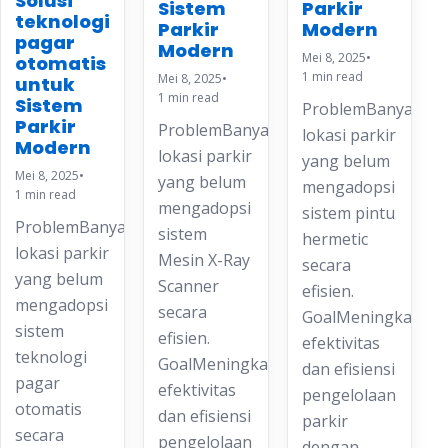
Solusi
Sistem
Parkir
teknologi
Parkir
Modern
pagar
Modern
Mei 8, 2025
•
otomatis
1 min read
Mei 8, 2025
•
untuk
1 min read
Sistem
ProblemBanyak
Parkir
ProblemBanyak
lokasi parkir
Modern
lokasi parkir
yang belum
Mei 8, 2025
•
yang belum
mengadopsi
1 min read
mengadopsi
sistem pintu
ProblemBanyak
sistem
hermetic
lokasi parkir
Mesin X-Ray
secara
yang belum
Scanner
efisien.
mengadopsi
secara
GoalMeningkatkan
sistem
efisien.
efektivitas
teknologi
GoalMeningkatkan
dan efisiensi
pagar
efektivitas
pengelolaan
otomatis
dan efisiensi
parkir
secara
pengelolaan
dengan