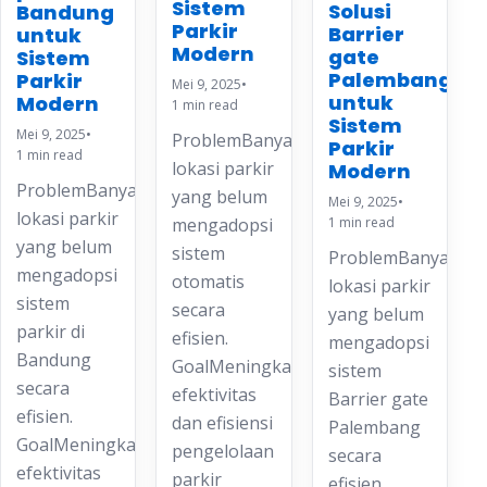
Sistem
Solusi
Bandung
Parkir
Barrier
untuk
Modern
gate
Sistem
Palembang
Parkir
Mei 9, 2025
•
untuk
Modern
1 min read
Sistem
Mei 9, 2025
•
ProblemBanyak
Parkir
1 min read
lokasi parkir
Modern
ProblemBanyak
yang belum
Mei 9, 2025
•
lokasi parkir
mengadopsi
1 min read
yang belum
sistem
ProblemBanyak
mengadopsi
otomatis
lokasi parkir
sistem
secara
yang belum
parkir di
efisien.
mengadopsi
Bandung
GoalMeningkatkan
sistem
secara
efektivitas
Barrier gate
efisien.
dan efisiensi
Palembang
GoalMeningkatkan
pengelolaan
secara
efektivitas
parkir
efisien.