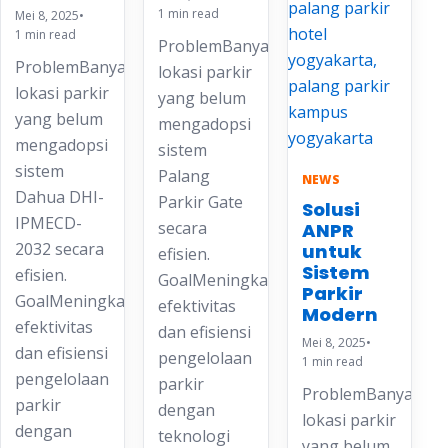
1 min read
Mei 8, 2025
•
1 min read
ProblemBanyak
ProblemBanyak
lokasi parkir
lokasi parkir
yang belum
yang belum
mengadopsi
mengadopsi
sistem
sistem
Palang
NEWS
Dahua DHI-
Parkir Gate
Solusi
IPMECD-
secara
ANPR
2032 secara
untuk
efisien.
Sistem
efisien.
GoalMeningkatkan
Parkir
GoalMeningkatkan
efektivitas
Modern
efektivitas
dan efisiensi
Mei 8, 2025
•
dan efisiensi
pengelolaan
1 min read
pengelolaan
parkir
ProblemBanyak
parkir
dengan
lokasi parkir
dengan
teknologi
yang belum