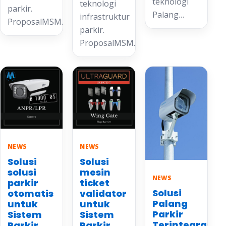
teknologi
teknologi
parkir.
Palang…
infrastruktur
ProposalMSM…
parkir.
ProposalMSM…
NEWS
NEWS
Solusi
Solusi
solusi
mesin
NEWS
parkir
ticket
Solusi
otomatis
validator
Palang
untuk
untuk
Parkir
Sistem
Sistem
Terintegrasi
Parkir
Parkir