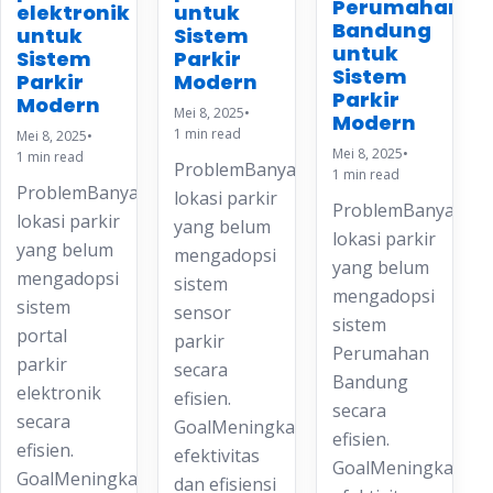
Perumahan
elektronik
untuk
Bandung
untuk
Sistem
untuk
Sistem
Parkir
Sistem
Parkir
Modern
Parkir
Modern
Mei 8, 2025
•
Modern
1 min read
Mei 8, 2025
•
Mei 8, 2025
•
1 min read
ProblemBanyak
1 min read
ProblemBanyak
lokasi parkir
ProblemBanyak
lokasi parkir
yang belum
lokasi parkir
yang belum
mengadopsi
yang belum
mengadopsi
sistem
mengadopsi
sistem
sensor
sistem
portal
parkir
Perumahan
parkir
secara
Bandung
elektronik
efisien.
secara
secara
GoalMeningkatkan
efisien.
efisien.
efektivitas
GoalMeningkatkan
GoalMeningkatkan
dan efisiensi