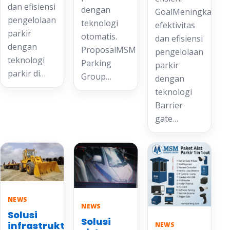
dan efisiensi
dengan
GoalMeningkatkan
pengelolaan
teknologi
efektivitas
parkir
otomatis.
dan efisiensi
dengan
ProposalMSM
pengelolaan
teknologi
Parking
parkir
parkir di…
Group…
dengan
teknologi
Barrier
gate…
NEWS
NEWS
Solusi
Solusi
infrastruktur
NEWS