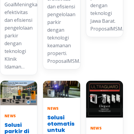
GoalMeningkatkan
dengan
dan efisiensi
efektivitas
teknologi
pengelolaan
dan efisiensi
Jawa Barat.
parkir
pengelolaan
ProposalMSM…
dengan
parkir
teknologi
dengan
keamanan
teknologi
properti.
Klinik
ProposalMSM…
Idaman…
NEWS
NEWS
Solusi
otomatis
Solusi
NEWS
untuk
parkir di