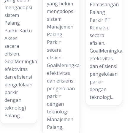
yang belum
Pemasangan
mengadopsi
mengadopsi
Palang
sistem
sistem
Parkir PT
Palang
Manajemen
Komatsu
Parkir Kartu
Palang
secara
Akses
Parkir
efisien.
secara
secara
GoalMeningkatkan
efisien.
efisien.
efektivitas
GoalMeningkatkan
GoalMeningkatkan
dan efisiensi
efektivitas
efektivitas
pengelolaan
dan efisiensi
dan efisiensi
parkir
pengelolaan
pengelolaan
dengan
parkir
parkir
teknologi…
dengan
dengan
teknologi
teknologi
Palang…
Manajemen
Palang…