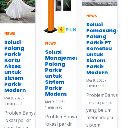
NEWS
Solusi
Pemasangan
NEWS
Palang
Solusi
Parkir PT
NEWS
Palang
Komatsu
Solusi
Parkir
untuk
Manajemen
Kartu
Sistem
Palang
Akses
Parkir
Parkir
untuk
Modern
untuk
Sistem
Mei 9, 2025
•
Sistem
Parkir
1 min read
Parkir
Modern
Modern
ProblemBanyak
Mei 9, 2025
•
Mei 9, 2025
•
lokasi parkir
1 min read
1 min read
yang belum
ProblemBanyak
ProblemBanyak
mengadopsi
lokasi parkir
lokasi parkir
sistem
yang belum