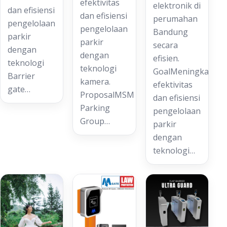
efektivitas
elektronik di
dan efisiensi
dan efisiensi
perumahan
pengelolaan
pengelolaan
Bandung
parkir
parkir
secara
dengan
dengan
efisien.
teknologi
teknologi
GoalMeningkatkan
Barrier
kamera.
efektivitas
gate…
ProposalMSM
dan efisiensi
Parking
pengelolaan
Group…
parkir
dengan
teknologi…