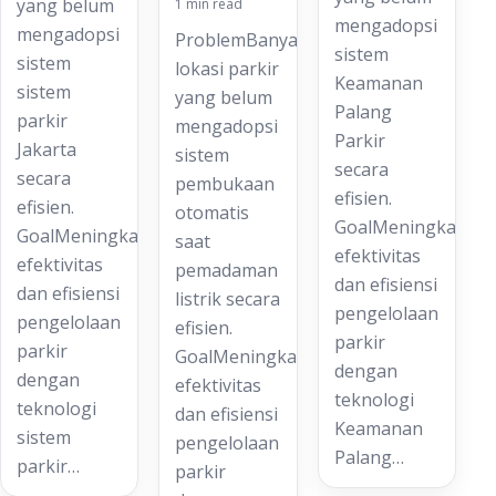
yang belum
1 min read
mengadopsi
mengadopsi
ProblemBanyak
sistem
sistem
lokasi parkir
Keamanan
sistem
yang belum
Palang
parkir
mengadopsi
Parkir
Jakarta
sistem
secara
secara
pembukaan
efisien.
efisien.
otomatis
GoalMeningkatkan
GoalMeningkatkan
saat
efektivitas
efektivitas
pemadaman
dan efisiensi
dan efisiensi
listrik secara
pengelolaan
pengelolaan
efisien.
parkir
parkir
GoalMeningkatkan
dengan
dengan
efektivitas
teknologi
teknologi
dan efisiensi
Keamanan
sistem
pengelolaan
Palang…
parkir…
parkir