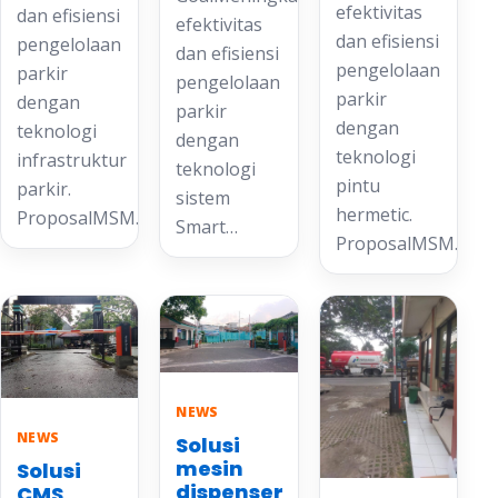
efektivitas
dan efisiensi
efektivitas
dan efisiensi
pengelolaan
dan efisiensi
pengelolaan
parkir
pengelolaan
parkir
dengan
parkir
dengan
teknologi
dengan
teknologi
infrastruktur
teknologi
pintu
parkir.
sistem
hermetic.
ProposalMSM…
Smart…
ProposalMSM…
NEWS
NEWS
Solusi
mesin
Solusi
dispenser
CMS