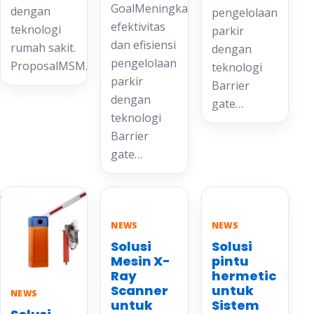
GoalMeningkatkan
dengan
pengelolaan
efektivitas
teknologi
parkir
dan efisiensi
rumah sakit.
dengan
pengelolaan
ProposalMSM…
teknologi
parkir
Barrier
dengan
gate…
teknologi
Barrier
gate…
NEWS
NEWS
Solusi
Solusi
Mesin X-
pintu
Ray
hermetic
Scanner
untuk
NEWS
untuk
Sistem