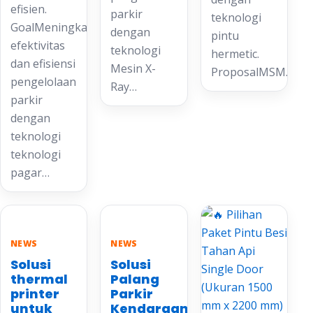
efisien.
parkir
teknologi
GoalMeningkatkan
dengan
pintu
efektivitas
teknologi
hermetic.
dan efisiensi
Mesin X-
ProposalMSM…
pengelolaan
Ray…
parkir
dengan
teknologi
teknologi
pagar…
NEWS
NEWS
Solusi
Solusi
thermal
Palang
printer
Parkir
untuk
Kendaraan