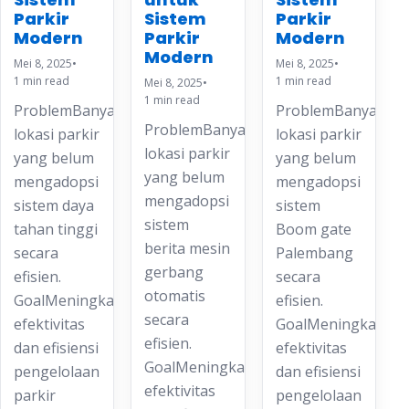
Parkir
Sistem
Parkir
Modern
Parkir
Modern
Modern
Mei 8, 2025
•
Mei 8, 2025
•
1 min read
1 min read
Mei 8, 2025
•
1 min read
ProblemBanyak
ProblemBanyak
ProblemBanyak
lokasi parkir
lokasi parkir
lokasi parkir
yang belum
yang belum
yang belum
mengadopsi
mengadopsi
mengadopsi
sistem daya
sistem
sistem
tahan tinggi
Boom gate
berita mesin
secara
Palembang
gerbang
efisien.
secara
otomatis
GoalMeningkatkan
efisien.
secara
efektivitas
GoalMeningkatkan
efisien.
dan efisiensi
efektivitas
GoalMeningkatkan
pengelolaan
dan efisiensi
efektivitas
parkir
pengelolaan