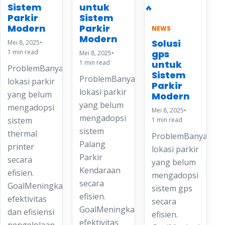
Sistem
untuk
Parkir
Sistem
Modern
Parkir
NEWS
Modern
Solusi
Mei 8, 2025
•
1 min read
gps
Mei 8, 2025
•
1 min read
untuk
ProblemBanyak
Sistem
ProblemBanyak
lokasi parkir
Parkir
lokasi parkir
yang belum
Modern
yang belum
mengadopsi
Mei 8, 2025
•
mengadopsi
sistem
1 min read
sistem
thermal
ProblemBanyak
Palang
printer
lokasi parkir
Parkir
secara
yang belum
Kendaraan
efisien.
mengadopsi
secara
GoalMeningkatkan
sistem gps
efisien.
efektivitas
secara
GoalMeningkatkan
dan efisiensi
efisien.
efektivitas
pengelolaan