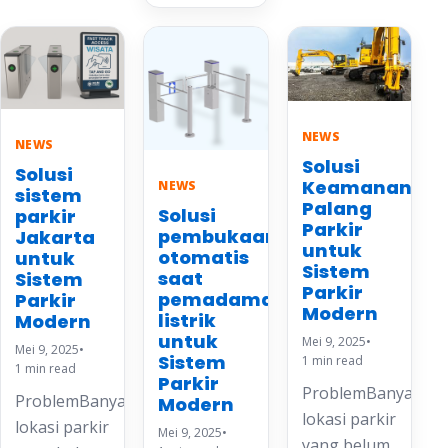
NEWS
NEWS
Solusi
Solusi
Keamanan
NEWS
sistem
Palang
Solusi
parkir
Parkir
pembukaan
Jakarta
untuk
otomatis
untuk
Sistem
saat
Sistem
Parkir
pemadaman
Parkir
Modern
listrik
Modern
untuk
Mei 9, 2025
•
Mei 9, 2025
•
Sistem
1 min read
1 min read
Parkir
ProblemBanyak
ProblemBanyak
Modern
lokasi parkir
lokasi parkir
Mei 9, 2025
•
yang belum