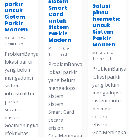
sistem
parkir
Solusi
Smart
untuk
pintu
Card
Sistem
hermetic
untuk
Parkir
untuk
Sistem
Modern
Sistem
Parkir
Parkir
Mei 9, 2025
•
Modern
Modern
1 min read
Mei 9, 2025
•
Mei 9, 2025
•
ProblemBanyak
1 min read
1 min read
lokasi parkir
ProblemBanyak
ProblemBanyak
yang belum
lokasi parkir
lokasi parkir
mengadopsi
yang belum
yang belum
sistem
mengadopsi
mengadopsi
infrastruktur
sistem
sistem pintu
parkir
sistem
hermetic
secara
Smart Card
secara
efisien.
secara
efisien.
GoalMeningkatkan
efisien.
GoalMeningkatkan
efektivitas
GoalMeningkatkan