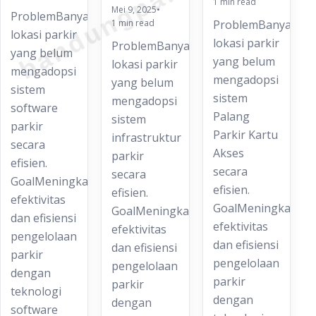
1 min read
Mei 9, 2025
•
ProblemBanyak
1 min read
ProblemBanyak
lokasi parkir
lokasi parkir
ProblemBanyak
yang belum
yang belum
lokasi parkir
mengadopsi
mengadopsi
yang belum
sistem
sistem
mengadopsi
software
Palang
sistem
parkir
Parkir Kartu
infrastruktur
secara
Akses
parkir
efisien.
secara
secara
GoalMeningkatkan
efisien.
efisien.
efektivitas
GoalMeningkatkan
GoalMeningkatkan
dan efisiensi
efektivitas
efektivitas
pengelolaan
dan efisiensi
dan efisiensi
parkir
pengelolaan
pengelolaan
dengan
parkir
parkir
teknologi
dengan
dengan
software