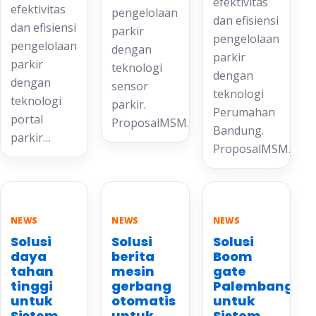
efektivitas
efektivitas
pengelolaan
dan efisiensi
dan efisiensi
parkir
pengelolaan
pengelolaan
dengan
parkir
parkir
teknologi
dengan
dengan
sensor
teknologi
teknologi
parkir.
Perumahan
portal
ProposalMSM…
Bandung.
parkir…
ProposalMSM…
NEWS
NEWS
NEWS
Solusi
Solusi
Solusi
daya
berita
Boom
tahan
mesin
gate
tinggi
gerbang
Palembang
untuk
otomatis
untuk
Sistem
untuk
Sistem