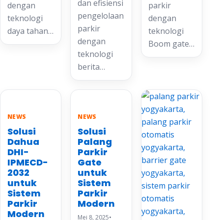
dan efisiensi
dengan
parkir
pengelolaan
teknologi
dengan
parkir
daya tahan…
teknologi
dengan
Boom gate…
teknologi
berita…
NEWS
NEWS
Solusi
Solusi
Dahua
Palang
DHI-
Parkir
IPMECD-
Gate
2032
untuk
untuk
Sistem
Sistem
Parkir
Parkir
Modern
Modern
Mei 8, 2025
•