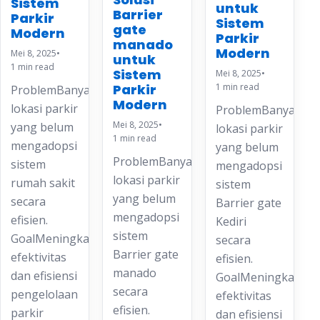
Sistem
untuk
Barrier
Parkir
Sistem
gate
Modern
Parkir
manado
Modern
Mei 8, 2025
•
untuk
1 min read
Sistem
Mei 8, 2025
•
Parkir
1 min read
ProblemBanyak
Modern
lokasi parkir
ProblemBanyak
Mei 8, 2025
•
yang belum
lokasi parkir
1 min read
mengadopsi
yang belum
ProblemBanyak
sistem
mengadopsi
lokasi parkir
rumah sakit
sistem
yang belum
secara
Barrier gate
mengadopsi
efisien.
Kediri
sistem
GoalMeningkatkan
secara
Barrier gate
efektivitas
efisien.
manado
dan efisiensi
GoalMeningkatkan
secara
pengelolaan
efektivitas
efisien.
parkir
dan efisiensi