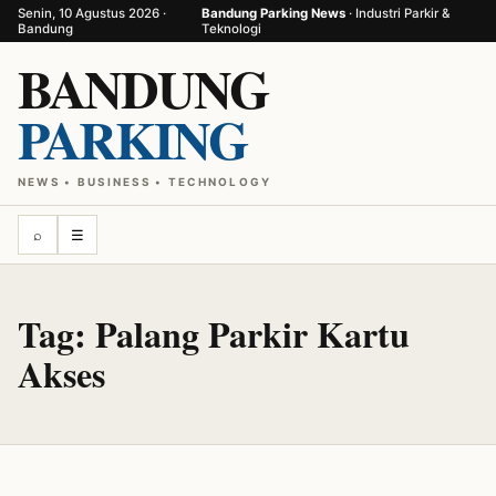
Senin, 10 Agustus 2026 ·
Bandung Parking News
· Industri Parkir &
Bandung
Teknologi
BANDUNG
PARKING
NEWS • BUSINESS • TECHNOLOGY
⌕
☰
Tag:
Palang Parkir Kartu
Akses