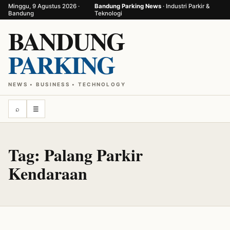
Minggu, 9 Agustus 2026 ·
Bandung Parking News
· Industri Parkir &
Bandung
Teknologi
BANDUNG
PARKING
NEWS • BUSINESS • TECHNOLOGY
⌕
☰
Tag:
Palang Parkir
Kendaraan