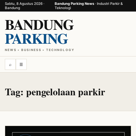
Sabtu, 8 Agustus 2026 ·
Bandung Parking News
· Industri Parkir &
Bandung
Teknologi
BANDUNG
PARKING
NEWS • BUSINESS • TECHNOLOGY
⌕
☰
Tag:
pengelolaan parkir