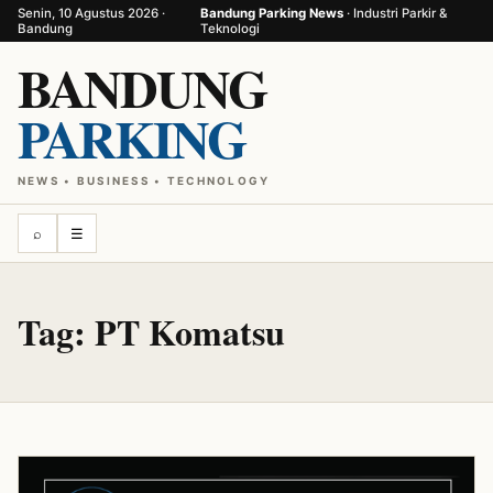
Senin, 10 Agustus 2026 ·
Bandung Parking News
· Industri Parkir &
Bandung
Teknologi
BANDUNG
PARKING
NEWS • BUSINESS • TECHNOLOGY
⌕
☰
Tag:
PT Komatsu