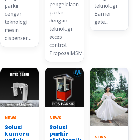
pengelolaan
parkir
teknologi
parkir
dengan
Barrier
dengan
teknologi
gate…
teknologi
mesin
acces
dispenser…
control.
ProposalMSM…
NEWS
NEWS
Solusi
Solusi
kamera
parkir
NEWS