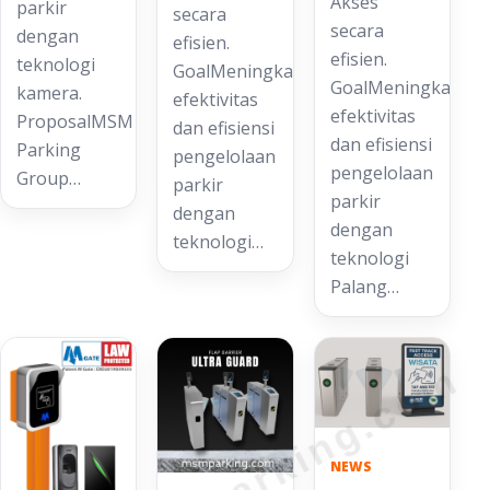
Akses
parkir
secara
secara
dengan
efisien.
efisien.
teknologi
GoalMeningkatkan
GoalMeningkatkan
kamera.
efektivitas
efektivitas
ProposalMSM
dan efisiensi
dan efisiensi
Parking
pengelolaan
pengelolaan
Group…
parkir
parkir
dengan
dengan
teknologi…
teknologi
Palang…
bandungparking.com
NEWS