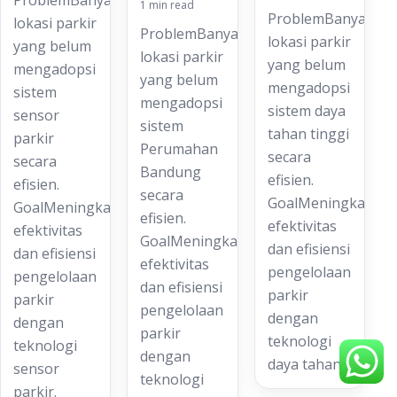
ProblemBanyak
1 min read
ProblemBanyak
lokasi parkir
ProblemBanyak
lokasi parkir
yang belum
lokasi parkir
yang belum
mengadopsi
yang belum
mengadopsi
sistem
mengadopsi
sistem daya
sensor
sistem
tahan tinggi
parkir
Perumahan
secara
secara
Bandung
efisien.
efisien.
secara
GoalMeningkatkan
GoalMeningkatkan
efisien.
efektivitas
efektivitas
GoalMeningkatkan
dan efisiensi
dan efisiensi
efektivitas
pengelolaan
pengelolaan
dan efisiensi
parkir
parkir
pengelolaan
dengan
dengan
parkir
teknologi
teknologi
dengan
daya tahan…
sensor
teknologi
parkir.