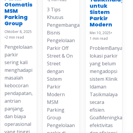
Otomatis
untuk
3 Tips
MSM
Sistem
Parking
Khusus
Parkir
Group
Modern
Pengembangan
Oktober 8, 2025
Bisnis
Mei 10, 2025
•
•
2 min read
1 min read
Pengelolaan
Pengelolaan
Parkir Off
ProblemBanyak
parkir
Street & On
lokasi parkir
sering kali
Street
yang belum
menghadapi
dengan
mengadopsi
masalah
Sistem
sistem Klinik
kebocoran
Parkir
Idaman
pendapatan,
Modern
Tasikmalaya
antrian
MSM
secara
panjang,
Parking
efisien.
dan biaya
Group
GoalMeningkatkan
operasional
Pengelolaan
efektivitas
yang tinggi.
parkir di…