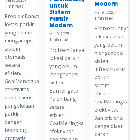
Mei 9, 2025
•
Modern
untuk
1 min read
Sistem
Mei 9, 2025
•
ProblemBanyak
Parkir
1 min read
lokasi parkir
Modern
ProblemBanyak
yang belum
Mei 9, 2025
•
lokasi parkir
mengadopsi
1 min read
yang belum
sistem
ProblemBanyak
mengadopsi
otomatis
lokasi parkir
sistem
secara
yang belum
infrastruktur
efisien.
mengadopsi
parkir
GoalMeningkatkan
sistem
secara
efektivitas
Barrier gate
efisien.
dan efisiensi
Palembang
GoalMeningkatkan
pengelolaan
secara
efektivitas
parkir
efisien.
dan efisiensi
dengan
GoalMeningkatkan
pengelolaan
teknologi
efektivitas
parkir
otomatis.
dan efisiensi