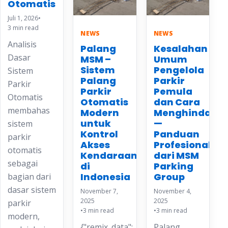
Otomatis
Juli 1, 2026
•
3 min read
NEWS
NEWS
Analisis
Palang
Kesalahan
Dasar
MSM –
Umum
Sistem
Pengelola
Sistem
Palang
Parkir
Parkir
Parkir
Pemula
Otomatis
Otomatis
dan Cara
membahas
Modern
Menghindarin
untuk
—
sistem
Kontrol
Panduan
parkir
Akses
Profesional
otomatis
Kendaraan
dari MSM
sebagai
di
Parking
Indonesia
Group
bagian dari
dasar sistem
November 7,
November 4,
2025
2025
parkir
•
3 min read
•
3 min read
modern,
{"remix_data":
Palang