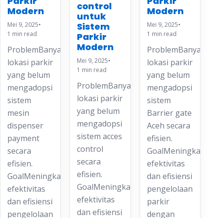
Parkir
Parkir
control
Modern
Modern
untuk
Mei 9, 2025
•
Sistem
Mei 9, 2025
•
1 min read
1 min read
Parkir
Modern
ProblemBanyak
ProblemBanyak
Mei 9, 2025
•
lokasi parkir
lokasi parkir
1 min read
yang belum
yang belum
ProblemBanyak
mengadopsi
mengadopsi
lokasi parkir
sistem
sistem
yang belum
mesin
Barrier gate
mengadopsi
dispenser
Aceh secara
sistem acces
payment
efisien.
control
secara
GoalMeningkatkan
secara
efisien.
efektivitas
efisien.
GoalMeningkatkan
dan efisiensi
GoalMeningkatkan
efektivitas
pengelolaan
efektivitas
dan efisiensi
parkir
dan efisiensi
pengelolaan
dengan