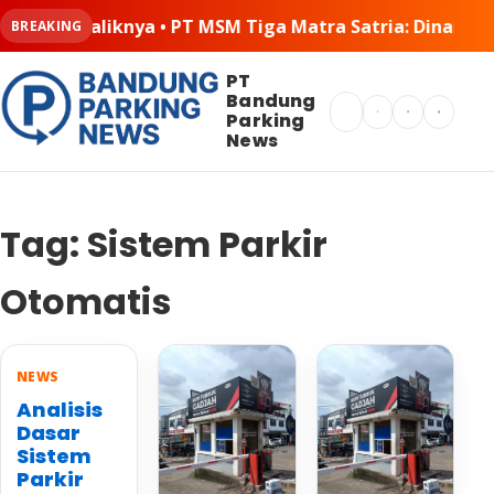
tra Satria: Dinamika Pelaksanaan Kerja Sama di Lapanga
BREAKING
PT
Bandung
Search
Parking
News
Tag:
Sistem Parkir
Otomatis
NEWS
Analisis
Dasar
Sistem
Parkir