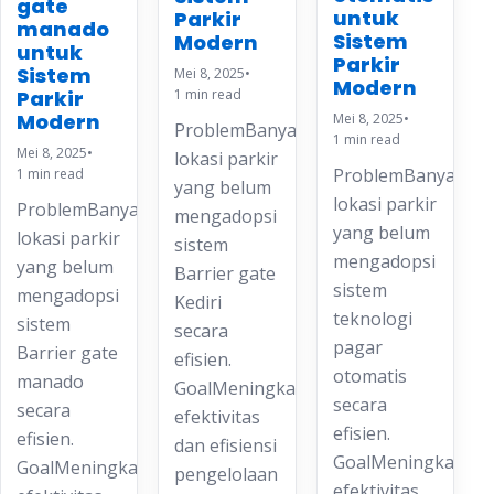
gate
untuk
Parkir
manado
Sistem
Modern
untuk
Parkir
Sistem
Mei 8, 2025
•
Modern
Parkir
1 min read
Modern
Mei 8, 2025
•
ProblemBanyak
1 min read
Mei 8, 2025
•
lokasi parkir
ProblemBanyak
1 min read
yang belum
lokasi parkir
ProblemBanyak
mengadopsi
yang belum
lokasi parkir
sistem
mengadopsi
yang belum
Barrier gate
sistem
mengadopsi
Kediri
teknologi
sistem
secara
pagar
Barrier gate
efisien.
otomatis
manado
GoalMeningkatkan
secara
secara
efektivitas
efisien.
efisien.
dan efisiensi
GoalMeningkatkan
GoalMeningkatkan
pengelolaan
efektivitas