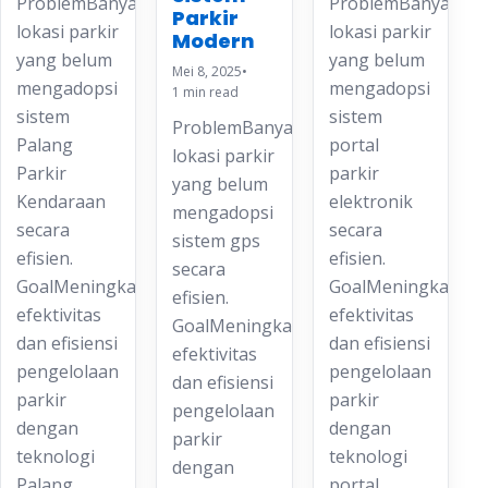
ProblemBanyak
ProblemBanyak
Parkir
lokasi parkir
lokasi parkir
Modern
yang belum
yang belum
Mei 8, 2025
•
mengadopsi
mengadopsi
1 min read
sistem
sistem
ProblemBanyak
Palang
portal
lokasi parkir
Parkir
parkir
yang belum
Kendaraan
elektronik
mengadopsi
secara
secara
sistem gps
efisien.
efisien.
secara
GoalMeningkatkan
GoalMeningkatkan
efisien.
efektivitas
efektivitas
GoalMeningkatkan
dan efisiensi
dan efisiensi
efektivitas
pengelolaan
pengelolaan
dan efisiensi
parkir
parkir
pengelolaan
dengan
dengan
parkir
teknologi
teknologi
dengan
Palang
portal