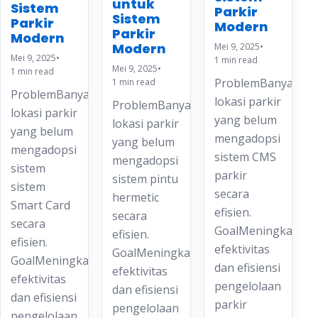
untuk
Sistem
Parkir
Sistem
Parkir
Modern
Parkir
Modern
Modern
Mei 9, 2025
•
Mei 9, 2025
•
1 min read
Mei 9, 2025
•
1 min read
ProblemBanyak
1 min read
ProblemBanyak
lokasi parkir
ProblemBanyak
lokasi parkir
yang belum
lokasi parkir
yang belum
mengadopsi
yang belum
mengadopsi
sistem CMS
mengadopsi
sistem
parkir
sistem pintu
sistem
secara
hermetic
Smart Card
efisien.
secara
secara
GoalMeningkatkan
efisien.
efisien.
efektivitas
GoalMeningkatkan
GoalMeningkatkan
dan efisiensi
efektivitas
efektivitas
pengelolaan
dan efisiensi
dan efisiensi
parkir
pengelolaan
pengelolaan