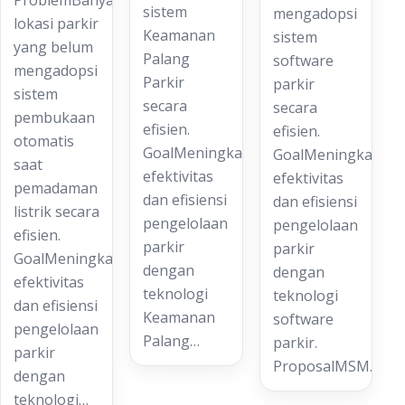
ProblemBanyak
sistem
mengadopsi
lokasi parkir
Keamanan
sistem
yang belum
Palang
software
mengadopsi
Parkir
parkir
sistem
secara
secara
pembukaan
efisien.
efisien.
otomatis
GoalMeningkatkan
GoalMeningkatkan
saat
efektivitas
efektivitas
pemadaman
dan efisiensi
dan efisiensi
listrik secara
pengelolaan
pengelolaan
efisien.
parkir
parkir
GoalMeningkatkan
dengan
dengan
efektivitas
teknologi
teknologi
dan efisiensi
Keamanan
software
pengelolaan
Palang…
parkir.
parkir
ProposalMSM…
dengan
teknologi…