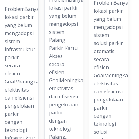
ProblemBanyak
lokasi parkir
ProblemBanyak
lokasi parkir
yang belum
lokasi parkir
yang belum
mengadopsi
yang belum
mengadopsi
sistem
mengadopsi
sistem
Palang
sistem
solusi parkir
Parkir Kartu
infrastruktur
otomatis
Akses
parkir
secara
secara
secara
efisien.
efisien.
efisien.
GoalMeningkatkan
GoalMeningkatkan
GoalMeningkatkan
efektivitas
efektivitas
efektivitas
dan efisiensi
dan efisiensi
dan efisiensi
pengelolaan
pengelolaan
pengelolaan
parkir
parkir
parkir
dengan
dengan
dengan
teknologi
teknologi
teknologi
solusi
Palang…
infrastruktur