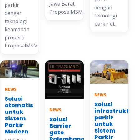
Jawa Barat.
parkir
dengan
ProposalMSM…
dengan
teknologi
teknologi
parkir di…
keamanan
properti.
ProposalMSM…
NEWS
NEWS
Solusi
Solusi
otomatis
infrastruktur
NEWS
untuk
parkir
Sistem
Solusi
untuk
Parkir
Barrier
Sistem
Modern
gate
Parkir
Palembang