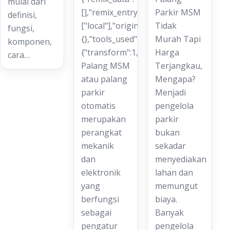
mulai dari
[],"remix_entry_point":"challenges","so
Parkir MSM
definisi,
["local"],"origin":"unknown","total_dra
Tidak
fungsi,
{},"tools_used":
Murah Tapi
komponen,
{"transform":1,"remove":1},"is_sticker":
Harga
cara…
Palang MSM
Terjangkau,
atau palang
Mengapa?
parkir
Menjadi
otomatis
pengelola
merupakan
parkir
perangkat
bukan
mekanik
sekadar
dan
menyediakan
elektronik
lahan dan
yang
memungut
berfungsi
biaya.
sebagai
Banyak
pengatur
pengelola