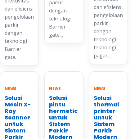
efektivitas
parkir
dan efisiensi
dan efisiensi
dengan
pengelolaan
pengelolaan
teknologi
parkir
parkir
Barrier
dengan
dengan
gate…
teknologi
teknologi
teknologi
Barrier
pagar…
gate…
NEWS
NEWS
NEWS
Solusi
Solusi
Solusi
Mesin X-
pintu
thermal
Ray
hermetic
printer
Scanner
untuk
untuk
untuk
Sistem
Sistem
Sistem
Parkir
Parkir
Parkir
Modern
Modern