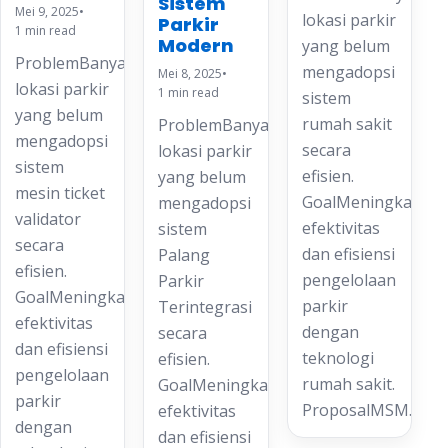
Sistem
Mei 9, 2025
•
lokasi parkir
Parkir
1 min read
Modern
yang belum
ProblemBanyak
mengadopsi
Mei 8, 2025
•
lokasi parkir
1 min read
sistem
yang belum
rumah sakit
ProblemBanyak
mengadopsi
secara
lokasi parkir
sistem
efisien.
yang belum
mesin ticket
GoalMeningkatkan
mengadopsi
validator
efektivitas
sistem
secara
dan efisiensi
Palang
efisien.
pengelolaan
Parkir
GoalMeningkatkan
parkir
Terintegrasi
efektivitas
dengan
secara
dan efisiensi
teknologi
efisien.
pengelolaan
rumah sakit.
GoalMeningkatkan
parkir
ProposalMSM…
efektivitas
dengan
dan efisiensi