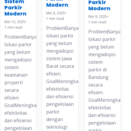
Sistem
Parkir
Modern
Parkir
Modern
Modern
Mei 9, 2025
•
Mei 9, 2025
•
1 min read
Mei 10, 2025
•
1 min read
ProblemBanyak
1 min read
ProblemBanyak
lokasi parkir
ProblemBanyak
lokasi parkir
yang belum
lokasi parkir
yang belum
mengadopsi
yang belum
mengadopsi
sistem Jawa
mengadopsi
sistem
Barat secara
sistem
parkir di
efisien.
keamanan
Bandung
GoalMeningkatkan
properti
secara
efektivitas
secara
efisien.
dan efisiensi
efisien.
GoalMeningkatkan
pengelolaan
GoalMeningkatkan
efektivitas
parkir
efektivitas
dan efisiensi
dengan
dan efisiensi
pengelolaan
teknologi
pengelolaan
parkir