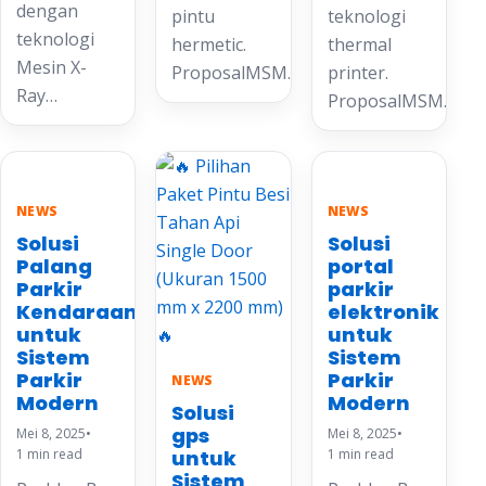
dengan
pintu
teknologi
teknologi
hermetic.
thermal
Mesin X-
ProposalMSM…
printer.
Ray…
ProposalMSM…
NEWS
NEWS
Solusi
Solusi
Palang
portal
Parkir
parkir
Kendaraan
elektronik
untuk
untuk
Sistem
Sistem
Parkir
Parkir
NEWS
Modern
Modern
Solusi
gps
Mei 8, 2025
•
Mei 8, 2025
•
1 min read
untuk
1 min read
Sistem