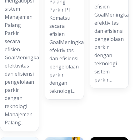
mengadopsi
Palang
efisien.
sistem
Parkir PT
GoalMeningkatkan
Manajemen
Komatsu
efektivitas
Palang
secara
dan efisiensi
Parkir
efisien.
pengelolaan
secara
GoalMeningkatkan
parkir
efisien.
efektivitas
dengan
GoalMeningkatkan
dan efisiensi
teknologi
efektivitas
pengelolaan
sistem
dan efisiensi
parkir
parkir…
pengelolaan
dengan
parkir
teknologi…
dengan
teknologi
Manajemen
Palang…