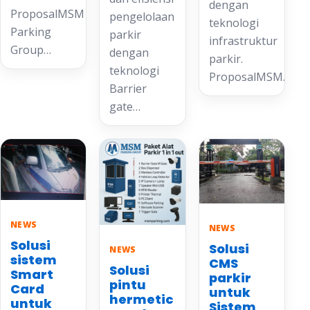
dengan
ProposalMSM
pengelolaan
teknologi
Parking
parkir
infrastruktur
Group…
dengan
parkir.
teknologi
ProposalMSM…
Barrier
gate…
NEWS
NEWS
Solusi
Solusi
NEWS
sistem
CMS
Solusi
Smart
parkir
pintu
Card
untuk
hermetic
untuk
Sistem