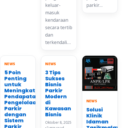
keluar-
parkir…
masuk
kendaraan
secara tertib
dan
terkendali.…
NEWS
NEWS
5 Poin
3 Tips
Penting
Sukses
untuk
Bisnis
Meningkatkan
Parkir
Pendapatan
Modern
NEWS
Pengelolaan
di
Parkir
Kawasan
Solusi
dengan
Bisnis
Klinik
Sistem
Idaman
Oktober 8, 2025
Parkir
Tasikmalaya
•
2 min read