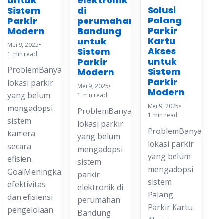
untuk
elektronik
Solusi
Sistem
di
Palang
Parkir
perumahan
Parkir
Modern
Bandung
Kartu
untuk
Mei 9, 2025
•
Akses
Sistem
1 min read
untuk
Parkir
ProblemBanyak
Sistem
Modern
Parkir
lokasi parkir
Mei 9, 2025
•
Modern
yang belum
1 min read
Mei 9, 2025
•
mengadopsi
ProblemBanyak
1 min read
sistem
lokasi parkir
ProblemBanyak
kamera
yang belum
lokasi parkir
secara
mengadopsi
yang belum
efisien.
sistem
mengadopsi
GoalMeningkatkan
parkir
sistem
efektivitas
elektronik di
Palang
dan efisiensi
perumahan
Parkir Kartu
pengelolaan
Bandung