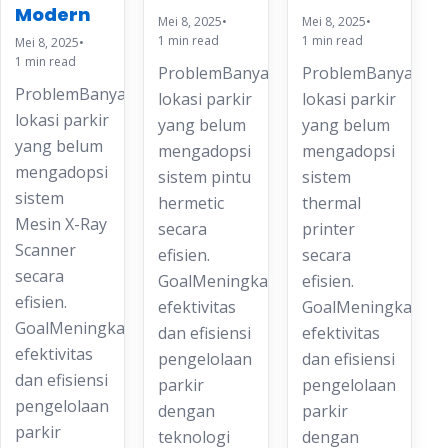
Modern
Mei 8, 2025
•
Mei 8, 2025
•
1 min read
1 min read
Mei 8, 2025
•
1 min read
ProblemBanyak
ProblemBanyak
ProblemBanyak
lokasi parkir
lokasi parkir
lokasi parkir
yang belum
yang belum
yang belum
mengadopsi
mengadopsi
mengadopsi
sistem pintu
sistem
sistem
hermetic
thermal
Mesin X-Ray
secara
printer
Scanner
efisien.
secara
secara
GoalMeningkatkan
efisien.
efisien.
efektivitas
GoalMeningkatkan
GoalMeningkatkan
dan efisiensi
efektivitas
efektivitas
pengelolaan
dan efisiensi
dan efisiensi
parkir
pengelolaan
pengelolaan
dengan
parkir
parkir
teknologi
dengan