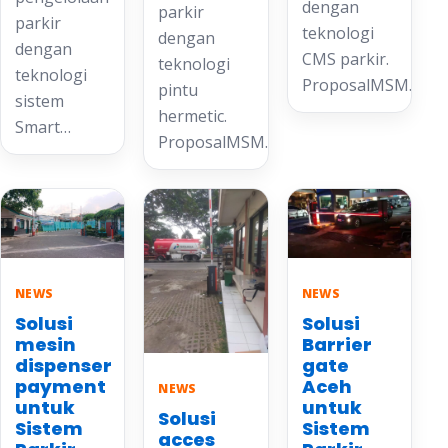
dengan
parkir
parkir
teknologi
dengan
dengan
CMS parkir.
teknologi
teknologi
ProposalMSM…
pintu
sistem
hermetic.
Smart…
ProposalMSM…
NEWS
NEWS
Solusi
Solusi
mesin
Barrier
dispenser
gate
payment
Aceh
NEWS
untuk
untuk
Solusi
Sistem
Sistem
acces