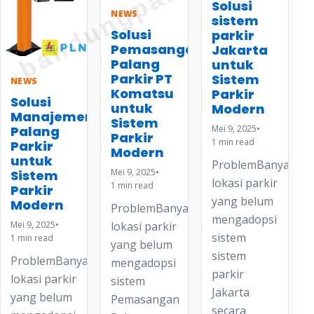
Solusi
NEWS
sistem
Solusi
parkir
Pemasangan
Jakarta
Palang
untuk
Parkir PT
Sistem
NEWS
Komatsu
Parkir
Solusi
untuk
Modern
Manajemen
Sistem
Mei 9, 2025
•
Palang
Parkir
1 min read
Parkir
Modern
untuk
ProblemBanyak
Mei 9, 2025
•
Sistem
lokasi parkir
1 min read
Parkir
yang belum
Modern
ProblemBanyak
mengadopsi
Mei 9, 2025
•
lokasi parkir
sistem
1 min read
yang belum
sistem
ProblemBanyak
mengadopsi
parkir
lokasi parkir
sistem
Jakarta
yang belum
Pemasangan
secara