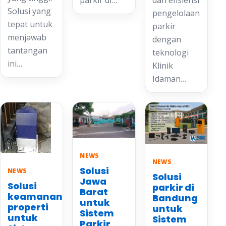
dan efisiensi
Solusi yang
pengelolaan
tepat untuk
parkir
menjawab
dengan
tantangan
teknologi
ini…
Klinik
Idaman…
NEWS
NEWS
Solusi
NEWS
Solusi
Jawa
Solusi
parkir di
Barat
keamanan
Bandung
untuk
properti
untuk
Sistem
untuk
Sistem
Parkir