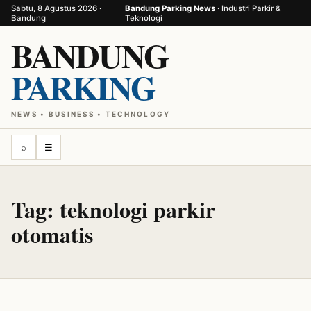
Sabtu, 8 Agustus 2026 ·
Bandung Parking News
· Industri Parkir &
Bandung
Teknologi
BANDUNG
PARKING
NEWS • BUSINESS • TECHNOLOGY
⌕
☰
Tag:
teknologi parkir
otomatis